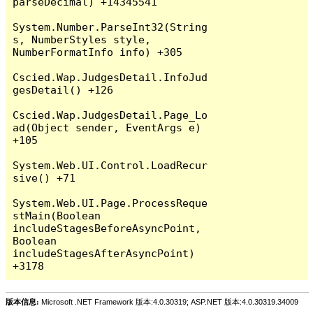
parseDecimal) +14345541

System.Number.ParseInt32(String 
s, NumberStyles style, 
NumberFormatInfo info) +305

Cscied.Wap.JudgesDetail.InfoJud
gesDetail() +126

Cscied.Wap.JudgesDetail.Page_Lo
ad(Object sender, EventArgs e) 
+105

System.Web.UI.Control.LoadRecur
sive() +71

System.Web.UI.Page.ProcessReque
stMain(Boolean 
includeStagesBeforeAsyncPoint, 
Boolean 
includeStagesAfterAsyncPoint) 
版本信息:
Microsoft .NET Framework 版本:4.0.30319; ASP.NET 版本:4.0.30319.34009