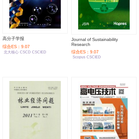
高分子学报
Journal of Sustainability
Research
综合ES：9.07
综合ES：9.07
北大核心
CSCD
CSCIED
Scopus
CSCIED