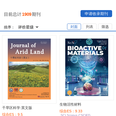
申请收录期刊
目前总计
1909
期刊
封面
列表
筛选
排序：
生物活性材料
干旱区科学:英文版
综合ES：9.33
综合ES：9.5
SCI
Scopus
CSCIED