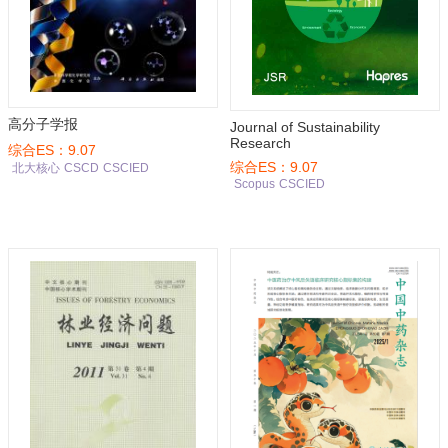
高分子学报
Journal of Sustainability
Research
综合ES：9.07
综合ES：9.07
北大核心
CSCD
CSCIED
Scopus
CSCIED