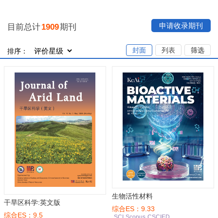
申请收录期刊
目前总计
1909
期刊
封面
列表
筛选
排序：
生物活性材料
干旱区科学:英文版
综合ES：9.33
综合ES：9.5
SCI
Scopus
CSCIED