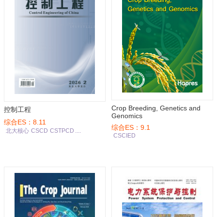
Crop Breeding, Genetics and
控制工程
Genomics
综合ES：8.11
综合ES：9.1
北大核心
CSCD
CSTPCD
....
CSCIED