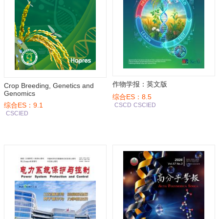
作物学报：英文版
Crop Breeding, Genetics and
Genomics
综合ES：8.5
综合ES：9.1
CSCD
CSCIED
CSCIED