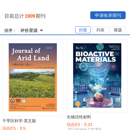
申请收录期刊
目前总计
1909
期刊
封面
列表
筛选
排序：
生物活性材料
干旱区科学:英文版
综合ES：9.33
综合ES：9.5
SCI
Scopus
CSCIED