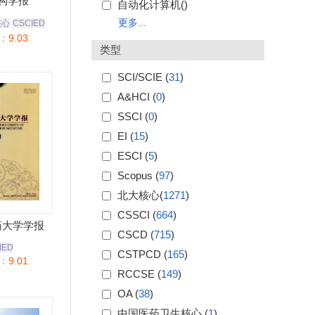
构学报
自动化计算机(
)
更多...
核心
CSCIED
：
9.03
类型
SCI/SCIE (
31
)
A&HCI (
0
)
SSCI (
0
)
EI (
15
)
ESCI (
5
)
Scopus (
97
)
北大核心(
1271
)
CSSCI (
664
)
药大学学报
CSCD (
715
)
IED
CSTPCD (
165
)
：
9.01
RCCSE (
149
)
OA (
38
)
中国医药卫生核心 (
1
)