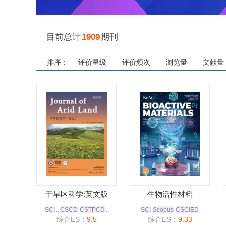
目前总计
1909
期刊
排序：
评价星级
评价频次
浏览量
文献量
干旱区科学:英文版
生物活性材料
SCI
..
CSCD
CSTPCD
..
SCI
Scopus
CSCIED
综合ES：
9.5
综合ES：
9.33