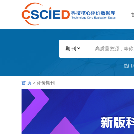
热门
首 页
> 评价期刊