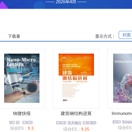
封面
下载量
显示方式：
纳微快报
建筑钢结构进展
Immunome
ESCI
Scop
SCI
EI
..
CSCD
..
CSCD
北大核心
CSCIED
综合ES
综合ES：
9.3
综合ES：
9.25