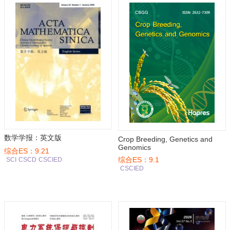
数学学报：英文版
Crop Breeding, Genetics and
Genomics
综合ES：9.21
综合ES：9.1
SCI
CSCD
CSCIED
CSCIED