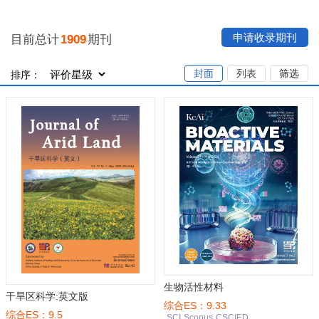
申请收录期刊
目前总计
1909
期刊
封面
列表
筛选
排序：
生物活性材料
干旱区科学:英文版
综合ES：9.33
综合ES：9.5
SCI
Scopus
CSCIED