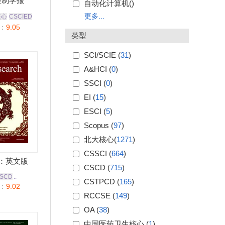
控制学报
自动化计算机(
)
更多...
核心
CSCIED
：
9.05
类型
SCI/SCIE (
31
)
A&HCI (
0
)
SSCI (
0
)
EI (
15
)
ESCI (
5
)
Scopus (
97
)
北大核心(
1271
)
CSSCI (
664
)
：英文版
CSCD (
715
)
SCD
..
CSTPCD (
165
)
：
9.02
RCCSE (
149
)
OA (
38
)
中国医药卫生核心 (
1
)