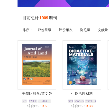
目前总计
1909
期刊
排序：
评价星级
评价频次
浏览量
文献量
干旱区科学:英文版
生物活性材料
SCI
..
CSCD
CSTPCD
..
SCI
Scopus
CSCIED
综合ES：
9.5
综合ES：
9.33