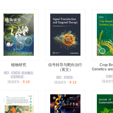
植物研究
信号转导与靶向治疗
Crop Br
Genetics an
（英文）
SCI
..
CSCD
北大核心
CSC
CSTPCD
....
SCI
..
CSCD
..
综合E
综合ES：
9.16
综合ES：
9.13