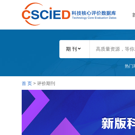
热门
首 页
> 评价期刊