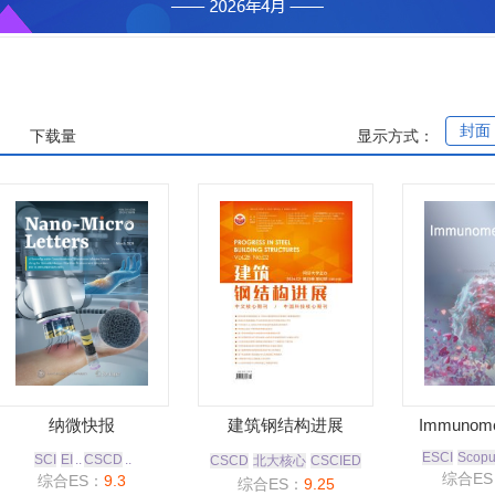
封面
下载量
显示方式：
纳微快报
建筑钢结构进展
Immunome
ESCI
Scop
SCI
EI
..
CSCD
..
CSCD
北大核心
CSCIED
综合ES
综合ES：
9.3
综合ES：
9.25