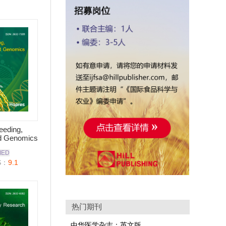
eeding,
d Genomics
IED
S：
9.1
热门期刊
中华医学杂志：英文版