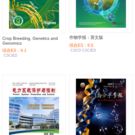
作物学报：英文版
Crop Breeding, Genetics and
Genomics
综合ES：8.5
综合ES：9.1
CSCD
CSCIED
CSCIED