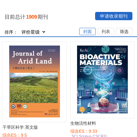
申请收录期刊
目前总计
1909
期刊
封面
列表
筛选
排序：
生物活性材料
干旱区科学:英文版
综合ES：9.33
综合ES：9.5
SCI
Scopus
CSCIED