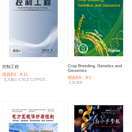
Crop Breeding, Genetics and
控制工程
Genomics
综合ES：8.11
综合ES：9.1
北大核心
CSCD
CSTPCD
....
CSCIED