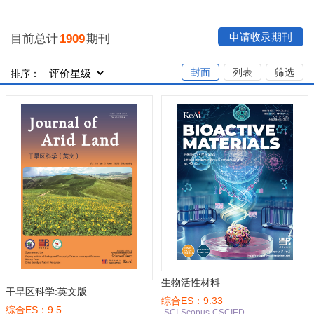
申请收录期刊
目前总计
1909
期刊
封面
列表
筛选
排序：
生物活性材料
干旱区科学:英文版
综合ES：9.33
综合ES：9.5
SCI
Scopus
CSCIED