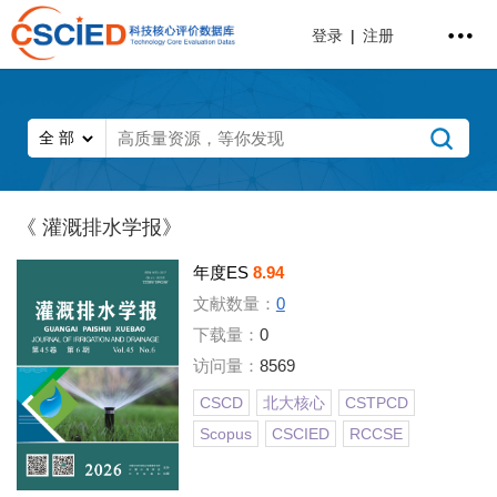
登录
|
注册
《 灌溉排水学报》
年度ES
8.94
文献数量：
0
下载量：
0
访问量：
8569
CSCD
北大核心
CSTPCD
Scopus
CSCIED
RCCSE