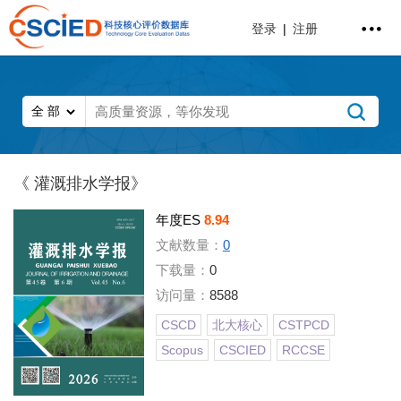
登录
|
注册
《 灌溉排水学报》
年度ES
8.94
文献数量：
0
下载量：
0
访问量：
8588
CSCD
北大核心
CSTPCD
Scopus
CSCIED
RCCSE