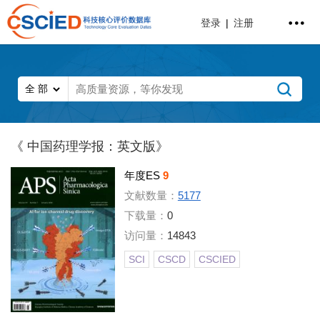
登录
|
注册
《 中国药理学报：英文版》
年度ES
9
文献数量：
5177
下载量：
0
访问量：
14843
SCI
CSCD
CSCIED