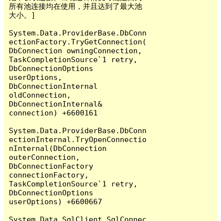
所有池连接均在使用，并且达到了最大池
大小。]

System.Data.ProviderBase.DbConn
ectionFactory.TryGetConnection(
DbConnection owningConnection, 
TaskCompletionSource`1 retry, 
DbConnectionOptions 
userOptions, 
DbConnectionInternal 
oldConnection, 
DbConnectionInternal& 
connection) +6600161

System.Data.ProviderBase.DbConn
ectionInternal.TryOpenConnectio
nInternal(DbConnection 
outerConnection, 
DbConnectionFactory 
connectionFactory, 
TaskCompletionSource`1 retry, 
DbConnectionOptions 
userOptions) +6600667

System.Data.SqlClient.SqlConnec