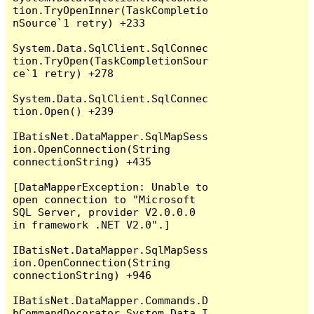
tion.TryOpenInner(TaskCompletio
nSource`1 retry) +233

System.Data.SqlClient.SqlConnec
tion.TryOpen(TaskCompletionSour
ce`1 retry) +278

System.Data.SqlClient.SqlConnec
tion.Open() +239

IBatisNet.DataMapper.SqlMapSess
ion.OpenConnection(String 
connectionString) +435

[DataMapperException: Unable to 
open connection to "Microsoft 
SQL Server, provider V2.0.0.0 
in framework .NET V2.0".]

IBatisNet.DataMapper.SqlMapSess
ion.OpenConnection(String 
connectionString) +946

IBatisNet.DataMapper.Commands.D
bCommandDecorator.System.Data.I