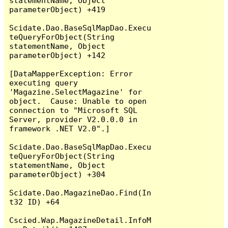
statementName, Object 
parameterObject) +419

Scidate.Dao.BaseSqlMapDao.Execu
teQueryForObject(String 
statementName, Object 
parameterObject) +142

[DataMapperException: Error 
executing query 
'Magazine.SelectMagazine' for 
object.  Cause: Unable to open 
connection to "Microsoft SQL 
Server, provider V2.0.0.0 in 
framework .NET V2.0".]

Scidate.Dao.BaseSqlMapDao.Execu
teQueryForObject(String 
statementName, Object 
parameterObject) +304

Scidate.Dao.MagazineDao.Find(In
t32 ID) +64

Cscied.Wap.MagazineDetail.InfoM