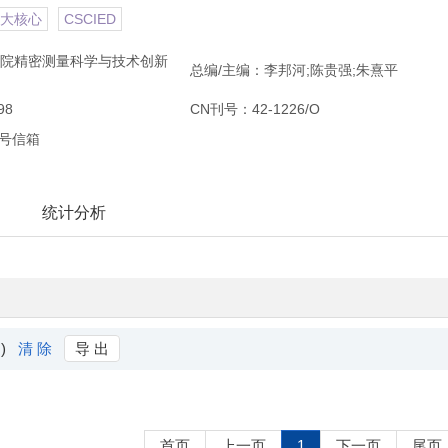
大核心
CSCIED
院精密测量科学与技术创新
总编/主编：李邦河;陈贵强;朱熹平
98
CN刊号：42-1226/O
0号信箱
统计分析
 )
清 除
导 出
首页
上一页
1
下一页
尾页