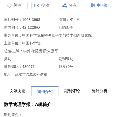
关注
投稿
分享
期刊申领
国际刊号：1003-3998
周期：双月刊
国内刊号：42-1226/O
影响因子：
主办单位：中国科学院精密测量科学与技术创新研究院
主管单位：中国科学院
总编/主编：李邦河;陈贵强;朱熹平
类别：
期刊级别：
邮政编码：430071
邮发代号：
地址：武汉市71010号信箱
文献浏览
期刊评论
统计分析
期刊介绍
数学物理学报：A辑简介
期刊简介：