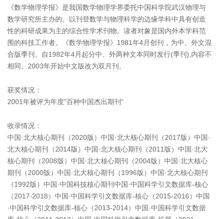
《数学物理学报》是我国数学物理学界委托中国科学院武汉物理与
数学研究所主办的。以刊登数学与物理科学的边缘学科中具有创造
性的科研成果为主的综合性学术刊物。读者对象是国内外本学科范
围的科技工作者。《数学物理学报》1981年4月创刊，为中、外文混
合版季刊。自1982年4月起分中、外两种文本同时发行(季刊),内容不
相同。2003年开始中文版改为双月刊。
获奖情况：
2001年被评为年度"百种中国杰出期刊“
收录情况：
中国·北大核心期刊（2020版）中国·北大核心期刊（2017版）中国·
北大核心期刊（2014版）中国·北大核心期刊（2011版）中国·北大
核心期刊（2008版）中国·北大核心期刊（2004版）中国·北大核心
期刊（2000版）中国·北大核心期刊（1996版）中国·北大核心期刊
（1992版）中国·中国科技核心期刊中国·中国科学引文数据库-核心
（2017-2018）中国·中国科学引文数据库-核心（2015-2016）中国
·中国科学引文数据库-核心（2013-2014）中国·中国科学引文数据