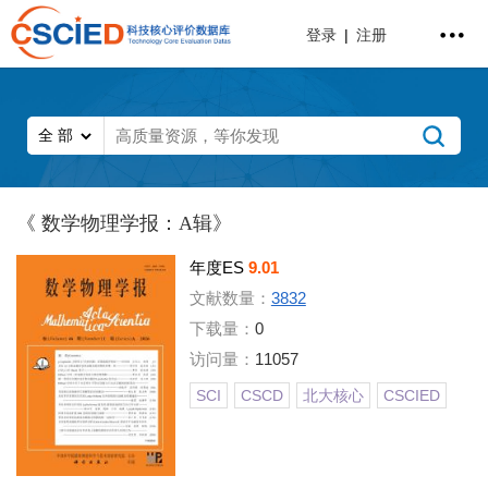
登录
|
注册
《 数学物理学报：A辑》
年度ES
9.01
文献数量：
3832
下载量：
0
访问量：
11057
SCI
CSCD
北大核心
CSCIED