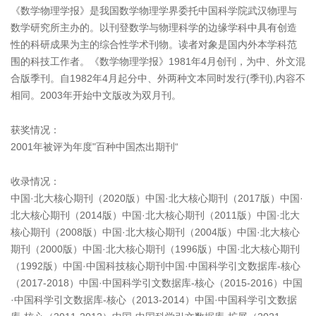
《数学物理学报》是我国数学物理学界委托中国科学院武汉物理与
数学研究所主办的。以刊登数学与物理科学的边缘学科中具有创造
性的科研成果为主的综合性学术刊物。读者对象是国内外本学科范
围的科技工作者。《数学物理学报》1981年4月创刊，为中、外文混
合版季刊。自1982年4月起分中、外两种文本同时发行(季刊),内容不
相同。2003年开始中文版改为双月刊。
获奖情况：
2001年被评为年度"百种中国杰出期刊“
收录情况：
中国·北大核心期刊（2020版）中国·北大核心期刊（2017版）中国·
北大核心期刊（2014版）中国·北大核心期刊（2011版）中国·北大
核心期刊（2008版）中国·北大核心期刊（2004版）中国·北大核心
期刊（2000版）中国·北大核心期刊（1996版）中国·北大核心期刊
（1992版）中国·中国科技核心期刊中国·中国科学引文数据库-核心
（2017-2018）中国·中国科学引文数据库-核心（2015-2016）中国
·中国科学引文数据库-核心（2013-2014）中国·中国科学引文数据