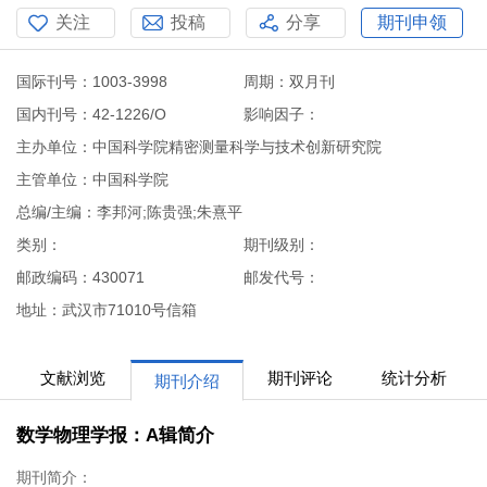
关注
投稿
分享
期刊申领
国际刊号：1003-3998
周期：双月刊
国内刊号：42-1226/O
影响因子：
主办单位：中国科学院精密测量科学与技术创新研究院
主管单位：中国科学院
总编/主编：李邦河;陈贵强;朱熹平
类别：
期刊级别：
邮政编码：430071
邮发代号：
地址：武汉市71010号信箱
文献浏览
期刊评论
统计分析
期刊介绍
数学物理学报：A辑简介
期刊简介：