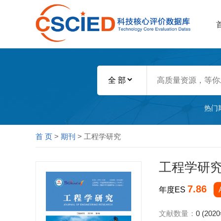
热门
首 页
>
期刊
> 工程学研究
工程学研
7.86
年度ES
文献数量：
0 (202