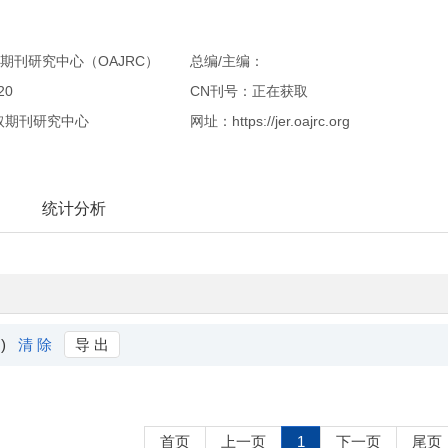
期刊研究中心（OAJRC）
总编/主编：
20
CN刊号：正在获取
取期刊研究中心
网址：https://jer.oajrc.org
统计分析
 )
清 除
导 出
首页
上一页
1
下一页
尾页