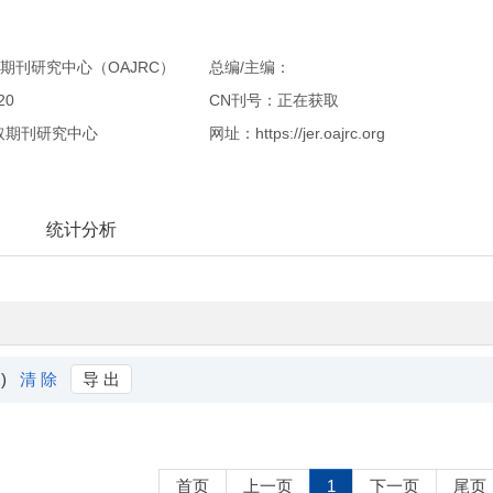
期刊研究中心（OAJRC）
总编/主编：
20
CN刊号：正在获取
取期刊研究中心
网址：https://jer.oajrc.org
统计分析
 )
清 除
导 出
首页
上一页
1
下一页
尾页