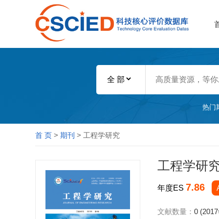
热门
首 页
>
期刊
> 工程学研究
工程学研
7.86
年度ES
文献数量：
0 (201