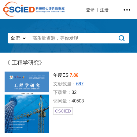
登录
|
注册
《 工程学研究》
年度ES
7.86
文献数量：
697
下载量：
32
访问量：
40503
CSCIED