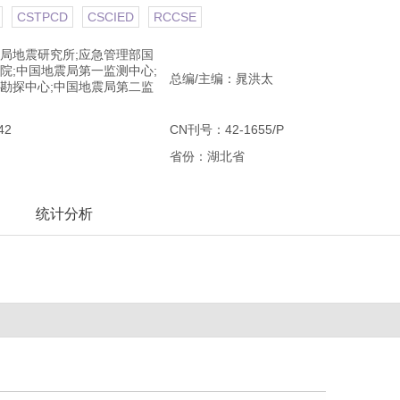
CSTPCD
CSCIED
RCCSE
局地震研究所;应急管理部国
院;中国地震局第一监测中心;
总编/主编：晁洪太
勘探中心;中国地震局第二监
42
CN刊号：42-1655/P
省份：湖北省
统计分析