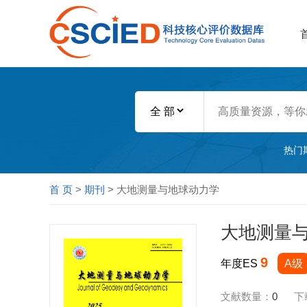
热门
首 页
>
期刊
> 大地测量与地球动力学
大地测量
9
年度ES
A级
文献数量：
0
下