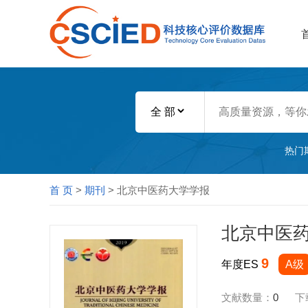
热门
首 页
>
期刊
> 北京中医药大学学报
北京中医
9
年度ES
A级
文献数量：
0
下