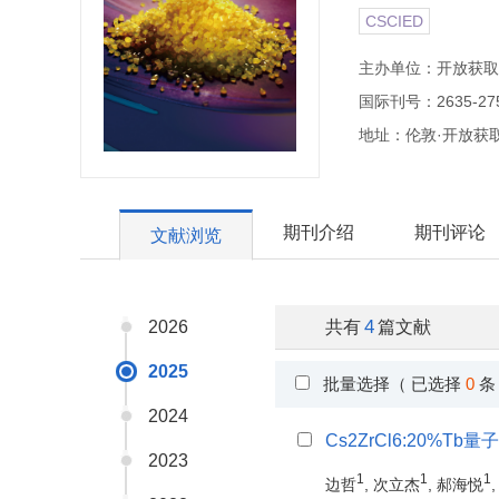
CSCIED
主办单位：开放获取
国际刊号：2635-27
地址：伦敦·开放获
期刊介绍
期刊评论
文献浏览
4
2026
共有
篇文献
2025
批量选择（ 已选择
0
条
2024
Cs2ZrCl6:20%
2023
1
1
1
边哲
, 次立杰
, 郝海悦