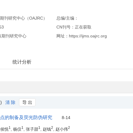
期刊研究中心（OAJRC）
总编/主编：
53
CN刊号：正在获取
取期刊研究中心
网址：https://ijms.oajrc.org
统计分析
 )
清 除
导 出
Tb量子点的制备及荧光防伪研究
8-14
1
1
1
2
2
, 侯悦
, 杨仪
, 张子甜
, 赵钱
, 赵小伟