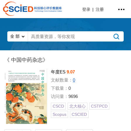
登录
|
注册
《 中国中药杂志》
年度ES
9.07
文献数量：
0
下载量：
0
访问量：
9696
CSCD
北大核心
CSTPCD
Scopus
CSCIED