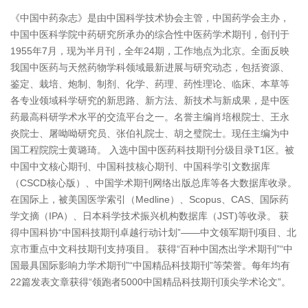
《中国中药杂志》是由中国科学技术协会主管，中国药学会主办，
中国中医科学院中药研究所承办的综合性中医药学术期刊，创刊于
1955年7月，现为半月刊，全年24期，工作地点为北京。全面反映
我国中医药与天然药物学科领域最新进展与研究动态，包括资源、
鉴定、栽培、炮制、制剂、化学、药理、药性理论、临床、本草等
各专业领域科学研究的新思路、新方法、新技术与新成果，是中医
药最高科研学术水平的交流平台之一。名誉主编肖培根院士、王永
炎院士、屠呦呦研究员、张伯礼院士、胡之璧院士。现任主编为中
国工程院院士黄璐琦。 入选中国中医药科技期刊分级目录T1区。被
中国中文核心期刊、中国科技核心期刊、中国科学引文数据库
（CSCD核心版）、中国学术期刊网络出版总库等各大数据库收录。
在国际上，被美国医学索引（Medline）、Scopus、CAS、国际药
学文摘（IPA）、日本科学技术振兴机构数据库（JST)等收录。 获
得中国科协“中国科技期刊卓越行动计划”——中文领军期刊项目、北
京市重点中文科技期刊支持项目。 获得“百种中国杰出学术期刊”“中
国最具国际影响力学术期刊”“中国精品科技期刊”等荣誉。每年均有
22篇发表文章获得“领跑者5000中国精品科技期刊顶尖学术论文”。