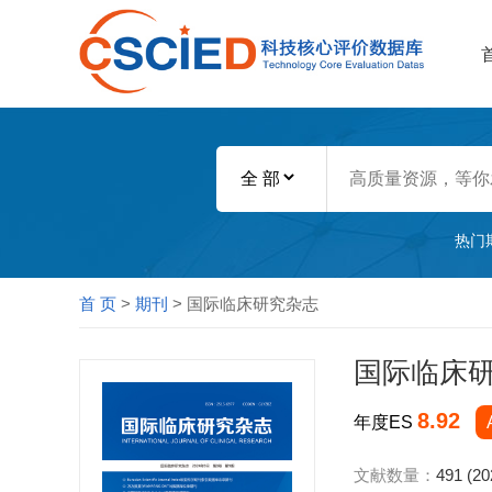
热门
首 页
>
期刊
> 国际临床研究杂志
国际临床
8.92
年度ES
文献数量：
491 (2