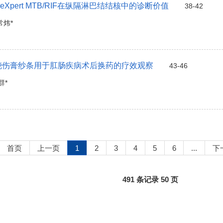
neXpert MTB/RIF在纵隔淋巴结结核中的诊断价值
38-42
常炜*
烧伤膏纱条用于肛肠疾病术后换药的疗效观察
43-46
群*
首页
上一页
1
2
3
4
5
6
...
下
491 条记录 50 页