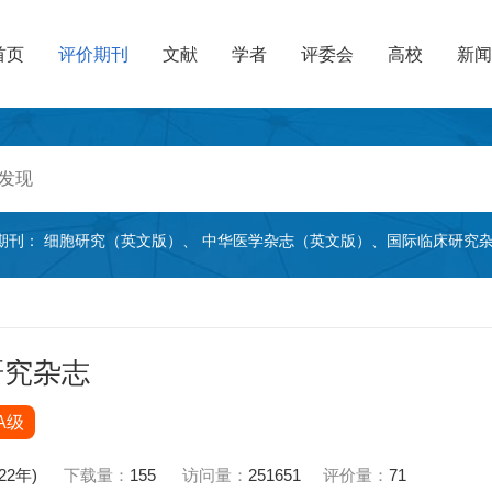
首页
评价期刊
文献
学者
评委会
高校
新闻
期刊：
细胞研究（英文版）
、
中华医学杂志（英文版）
、
国际临床研究
研究杂志
A级
022年)
下载量：
155
访问量：
251651
评价量：
71