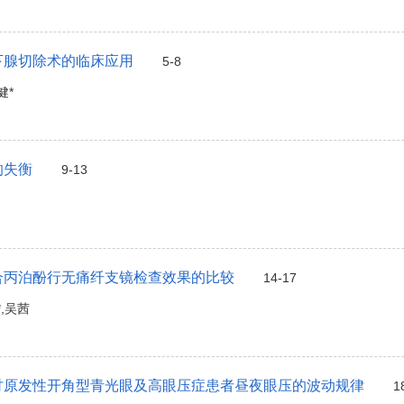
下腺切除术的临床应用
5-8
健*
的失衡
9-13
合丙泊酚行无痛纤支镜检查效果的比较
14-17
,吴茜
讨原发性开角型青光眼及高眼压症患者昼夜眼压的波动规律
1