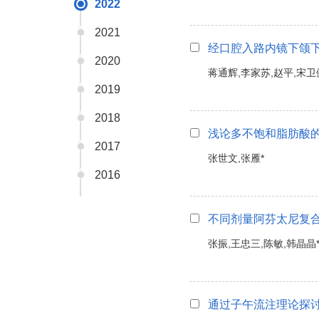
2022
2021
经口腔入路内镜下颌
2020
蒋通辉,李家苏,赵平,宋卫
2019
2018
浅论多不饱和脂肪酸
2017
张世文,张雁*
2016
不同剂量阿芬太尼复
张振,王忠三,陈敏,韩晶晶*
通过子午流注理论探