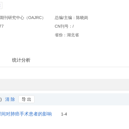
E
期刊研究中心（OAJRC）
总编/主编：陈晓岗
77
CN刊号：/
省份：湖北省
统计分析
 )
清 除
导 出
时间对肺癌手术患者的影响
1-4