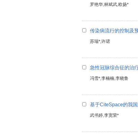
罗艳华,林斌武,欧扬*
传染病流行的控制及
苏瑞*,许珺
急性冠脉综合征的治疗
冯雪*,李楠楠,李晓鲁
基于CiteSpace
武书婷,李宽荣*