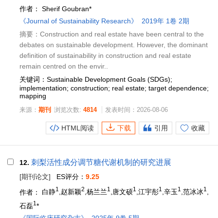
作者：
Sherif Goubran*
《Journal of Sustainability Research》
2019年 1卷 2期
摘要：Construction and real estate have been central to the
debates on sustainable development. However, the dominant
definition of sustainability in construction and real estate
remain centred on the envir..
关键词：Sustainable Development Goals (SDGs);
implementation; construction; real estate; target dependence;
mapping
来源：
期刊
浏览次数:
4814
发表时间：2026-08-06
HTML阅读
下载
引用
收藏
刺梨活性成分调节糖代谢机制的研究进展
12.
[期刊论文]
ES评分：
9.25
1
2
1
1
1
1
1
作者：
白静
,赵新颖
,杨兰兰
,唐文硕
,江宇彤
,辛玉
,范冰冰
,
1
石磊
*
《国际临床研究杂志》
2025年 9卷 5期