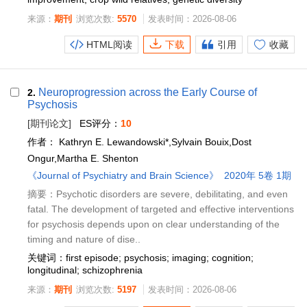
来源：
期刊
浏览次数:
5570
发表时间：2026-08-06
HTML阅读
下载
引用
收藏
Neuroprogression across the Early Course of
2.
Psychosis
[期刊论文]
ES评分：
10
作者：
Kathryn E. Lewandowski*,Sylvain Bouix,Dost
Ongur,Martha E. Shenton
《Journal of Psychiatry and Brain Science》
2020年 5卷 1期
摘要：Psychotic disorders are severe, debilitating, and even
fatal. The development of targeted and effective interventions
for psychosis depends upon on clear understanding of the
timing and nature of dise..
关键词：first episode; psychosis; imaging; cognition;
longitudinal; schizophrenia
来源：
期刊
浏览次数:
5197
发表时间：2026-08-06