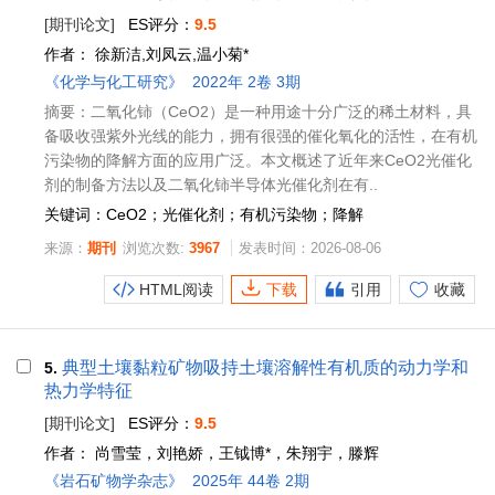
[期刊论文]
ES评分：
9.5
作者：
徐新洁,刘凤云,温小菊*
《化学与化工研究》
2022年 2卷 3期
摘要：二氧化铈（CeO2）是一种用途十分广泛的稀土材料，具
备吸收强紫外光线的能力，拥有很强的催化氧化的活性，在有机
污染物的降解方面的应用广泛。本文概述了近年来CeO2光催化
剂的制备方法以及二氧化铈半导体光催化剂在有..
关键词：CeO2；光催化剂；有机污染物；降解
来源：
期刊
浏览次数:
3967
发表时间：2026-08-06
HTML阅读
下载
引用
收藏
典型土壤黏粒矿物吸持土壤溶解性有机质的动力学和
5.
热力学特征
[期刊论文]
ES评分：
9.5
作者：
尚雪莹，刘艳娇，王钺博*，朱翔宇，滕辉
《岩石矿物学杂志》
2025年 44卷 2期