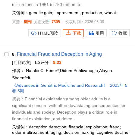
million tons in 1961 to 750 million to..
关键词：genetic gain; improvement; production; wheat
来源：
期刊
浏览次数:
7305
发表时间：2026-08-06
HTML阅读
下载
引用
收藏
Financial Fraud and Deception in Aging
8.
[期刊论文]
ES评分：
9.33
作者：
Natalie C. Ebner*,Didem Pehlivanoglu,Alayna
Shoenfelt
《Advances in Geriatric Medicine and Research》
2023年 5
卷 3期
摘要：Financial exploitation among older adults is a
significant concern with often devastating consequences for
individuals and society. Deception plays a critical role in
financial exploitation, and detec..
关键词：deception detection; financial exploitation; fraud;
elder maltreatment; aging; decision making; cognitive decline;