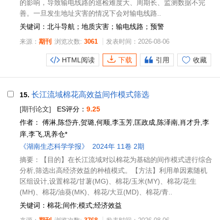
的影响，导致输电线路的巡检难度大、周期长、监测数据不完
善。一旦发生地址灾害的情况下会对输电线路..
关键词：北斗导航；地质灾害；输电线路；预警
来源：
期刊
浏览次数:
3061
发表时间：2026-08-06
HTML阅读
下载
引用
收藏
长江流域棉花高效益间作模式筛选
15.
[期刊论文]
ES评分：
9.25
作者：
傅淋,陈岱卉,贺璐,何顺,李玉芳,匡政成,陈泽南,肖才升,李
庠,李飞,巩养仓*
《湖南生态科学学报》
2024年 11卷 2期
摘要：【目的】在长江流域对以棉花为基础的间作模式进行综合
分析,筛选出高经济效益的种植模式。【方法】利用单因素随机
区组设计,设置棉花/甘薯(MG)、棉花/玉米(MY)、棉花/花生
(MH)、棉花/油葵(MK)、棉花/大豆(MD)、棉花/青..
关键词：棉花;间作;模式;经济效益