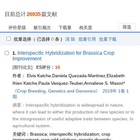
目前总计
26935
篇文献
筛选
评价星级
被引频次
下载量
相关度
批量选择（ 已选择
0
条 )
清 除
批量引用
批量下载
Interspecific Hybridization for Brassica Crop
1.
Improvement
[期刊论文]
ES评分：
10
作者：
Elvis Katche,Daniela Quezada-Martinez,Elizabeth
Ihien Katche,Paula Vasquez-Teuber,Annaliese S. Mason*
《Crop Breeding, Genetics and Genomics》
2019年 1卷 1
期
摘要：Interspecific hybridization is widespread in nature,
where it can lead to either the production of new species or to
the introgression of useful adaptive traits between species. In
agricultural system..
关键词：Brassica; interspecific hybridization; crop
improvement; crop wild relatives; genetic diversity