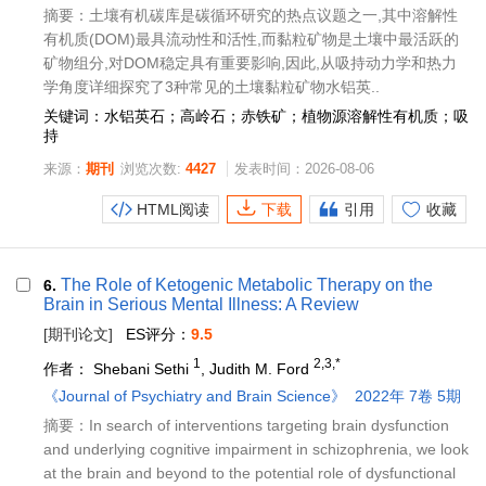
摘要：土壤有机碳库是碳循环研究的热点议题之一,其中溶解性
有机质(DOM)最具流动性和活性,而黏粒矿物是土壤中最活跃的
矿物组分,对DOM稳定具有重要影响,因此,从吸持动力学和热力
学角度详细探究了3种常见的土壤黏粒矿物水铝英..
关键词：水铝英石；高岭石；赤铁矿；植物源溶解性有机质；吸
持
来源：
期刊
浏览次数:
4427
发表时间：2026-08-06
HTML阅读
下载
引用
收藏
The Role of Ketogenic Metabolic Therapy on the
6.
Brain in Serious Mental Illness: A Review
[期刊论文]
ES评分：
9.5
1
2,3,*
作者：
Shebani Sethi
, Judith M. Ford
《Journal of Psychiatry and Brain Science》
2022年 7卷 5期
摘要：In search of interventions targeting brain dysfunction
and underlying cognitive impairment in schizophrenia, we look
at the brain and beyond to the potential role of dysfunctional