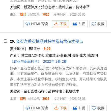
受关爱康复项目，并签订知情同意书的84人..
关键词：新冠肺炎；治愈患者；接种疫苗；抗体水平
来源：
期刊
浏览次数:
7020
发表时间：2026-08-06
HTML阅读
下载
引用
收藏
金石宫番石榴品种特性及栽培技术要点
20.
[期刊论文]
ES评分：
9.05
作者：
林立红*,刘传滨,梁银浩,苏燕钿,林洁瑶,张力,陈盖洵
《农业与食品科学》
2022年 2卷 2期
摘要：金石宫番石榴是潮州本地特色优稀水果资源，其果实扁圆
形，具有果肉黄色、肉质细嫩软滑、风味浓郁、有独特香气等特
点。本文主要从植物学特性、枝梢生长习性、开花结果习性以及
果实性状等方面对金石宫番石榴特性进行介..
关键词：金石宫番石榴；品种特性；栽培技术
来源：
期刊
浏览次数:
3936
发表时间：2026-08-06
HTML阅读
下载
引用
收藏