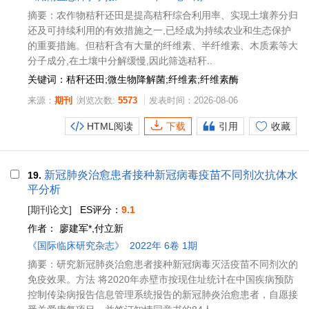
摘要：农作物秸秆还田是提高秸秆综合利用率、实现土壤养分归
还及可持续利用的有效措施之一,已经成为持续农业和生态保护
的重要措施。但秸秆含有大量的纤维素、半纤维素、木质素等大
分子成分,在土壤中分解缓慢,因此筛选秸秆..
关键词：秸秆还田;微生物降解菌;纤维素;纤维素酶
来源：
期刊
浏览次数:
5573
发表时间：2026-08-06
HTML阅读
下载
引用
收藏
新冠肺炎治愈患者接种新冠病毒疫苗不同剂次抗体水
19.
平分析
[期刊论文]
ES评分：
9.1
作者：
廖建军*,付立新
《国际临床研究杂志》
2022年 6卷 1期
摘要：研究新冠肺炎治愈患者接种新冠病毒灭活疫苗不同剂次的
免疫效果。方法 将2020年赤壁市按现住址统计在中国疾病预防
控制传染病报告信息管理系统报告的新冠肺炎治愈患者，自愿接