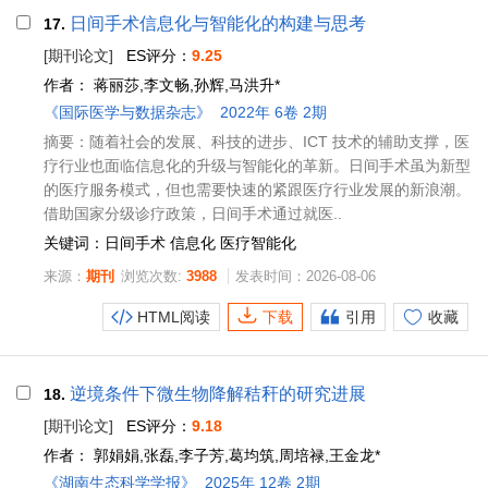
日间手术信息化与智能化的构建与思考
17.
[期刊论文]
ES评分：
9.25
作者：
蒋丽莎,李文畅,孙辉,马洪升*
《国际医学与数据杂志》
2022年 6卷 2期
摘要：随着社会的发展、科技的进步、ICT 技术的辅助支撑，医
疗行业也面临信息化的升级与智能化的革新。日间手术虽为新型
的医疗服务模式，但也需要快速的紧跟医疗行业发展的新浪潮。
借助国家分级诊疗政策，日间手术通过就医..
关键词：日间手术 信息化 医疗智能化
来源：
期刊
浏览次数:
3988
发表时间：2026-08-06
HTML阅读
下载
引用
收藏
逆境条件下微生物降解秸秆的研究进展
18.
[期刊论文]
ES评分：
9.18
作者：
郭娟娟,张磊,李子芳,葛均筑,周培禄,王金龙*
《湖南生态科学学报》
2025年 12卷 2期