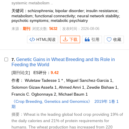
systemic metabolism ..
关键词：schizophrenia; bipolar disorder; insulin resistance;
metabolism; functional connectivity; neural network stability;
psychotic symptoms; metabolic psychiatry
来源：
期刊
浏览次数:
5632
发表时间：2026-08-06
HTML阅读
下载
引用
收藏
Genetic Gains in Wheat Breeding and Its Role in
7.
Feeding the World
[期刊论文]
ES评分：
9.42
作者：
Wuletaw Tadesse 1 * , Miguel Sanchez-Garcia 1,
Solomon Gizaw Assefa 1, Ahmed Amri 1, Zewdie Bishaw 1,
Francis C. Ogbonnaya 2, Michael Baum 1
《Crop Breeding, Genetics and Genomics》
2019年 1卷 1
期
摘要：Wheat is the leading global food crop providing 19% of
the daily calories and 21% of protein requirements for
humans. The wheat production has increased from 220