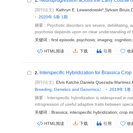
Neuroprogression across the Early Course o
1.
[期刊论文]
Kathryn E. Lewandowski*,Sylvain Bouix,
2020年 5卷 1期
摘要：Psychotic disorders are severe, debilitating, an
psychosis depends upon on clear understanding of th
关键词：first episode; psychosis; imaging; cognition; 
HTML阅读
下载
引用
收
Interspecific Hybridization for Brassica Cro
2.
[期刊论文]
Elvis Katche,Daniela Quezada-Martinez,
Breeding, Genetics and Genomics》
2019年 1卷
摘要：Interspecific hybridization is widespread in natu
introgression of useful adaptive traits between specie
关键词：Brassica; interspecific hybridization; crop imp
HTML阅读
下载
引用
收