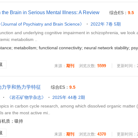
the Brain in Serious Mental Illness: A Review
综合ES：
9.5
《Journal of Psychiatry and Brain Science》
2022年 7卷 5期
nction and underlying cognitive impairment in schizophrenia, we look a
stemic metabolism ..
nce; metabolism; functional connectivity; neural network stability; psy
藏
来源：
期刊
浏览次数:
5599
更新时间：202
动力学和热力学特征
综合ES：
9.5
《岩石矿物学杂志》
2025年 44卷 2期
pics in carbon cycle research, among which dissolved organic matter 
s are the most active mi..
有机质；吸持
藏
来源：
期刊
浏览次数:
4370
更新时间：202