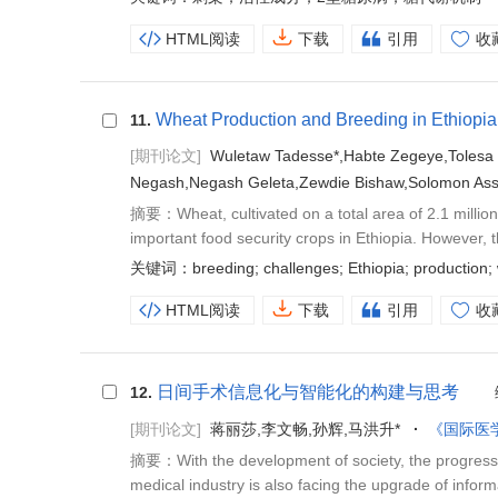
HTML阅读
下载
引用
收
Wheat Production and Breeding in Ethiopia
11.
[期刊论文]
Wuletaw Tadesse*,Habte Zegeye,Tolesa
Negash,Negash Geleta,Zewdie Bishaw,Solomon Ass
摘要：Wheat, cultivated on a total area of 2.1 million h
important food security crops in Ethiopia. However, t
关键词：breeding; challenges; Ethiopia; production;
HTML阅读
下载
引用
收
日间手术信息化与智能化的构建与思考
12.
[期刊论文]
蒋丽莎,李文畅,孙辉,马洪升*
《国际医
摘要：With the development of society, the progress o
medical industry is also facing the upgrade of informa