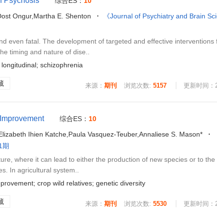
f Psychosis
综合ES：
10
Dost Ongur,Martha E. Shenton
《Journal of Psychiatry and Brain S
d even fatal. The development of targeted and effective interventions 
e timing and nature of dise..
longitudinal; schizophrenia
藏
来源：
期刊
浏览次数:
5157
更新时间：202
p Improvement
综合ES：
10
Elizabeth Ihien Katche,Paula Vasquez-Teuber,Annaliese S. Mason*
 1期
re, where it can lead to either the production of new species or to the
s. In agricultural system..
rovement; crop wild relatives; genetic diversity
藏
来源：
期刊
浏览次数:
5530
更新时间：202