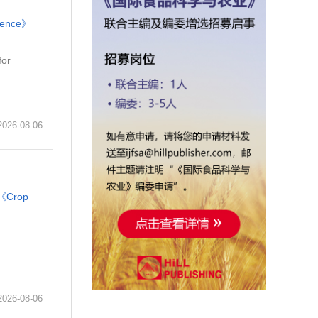
cience》
for
6-08-06
《Crop
6-08-06