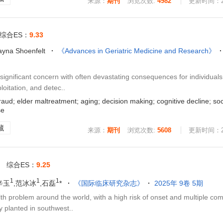
来源：
期刊
浏览次数:
4982
更新时间：202
综合ES：
9.33
ayna Shoenfelt
《Advances in Geriatric Medicine and Research》
ignificant concern with often devastating consequences for individual
ploitation, and detec..
aud; elder maltreatment; aging; decision making; cognitive decline; so
se
藏
来源：
期刊
浏览次数:
5608
更新时间：202
综合ES：
9.25
1
1
1
辛玉
,范冰冰
,石磊
*
《国际临床研究杂志》
2025年 9卷 5期
roblem around the world, with a high risk of onset and multiple comp
y planted in southwest..