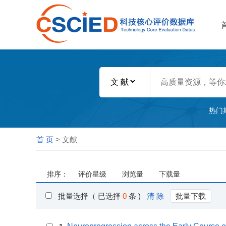
热门
首 页
> 文献
排序：
评价星级
浏览量
下载量
批量选择（ 已选择
0
条 )
清 除
批量下载