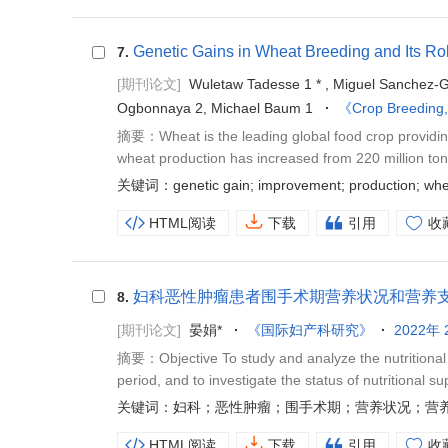
Genetic Gains in Wheat Breeding and Its Ro
7.
[期刊论文]
Wuletaw Tadesse 1 * , Miguel Sanchez-G
Ogbonnaya 2, Michael Baum 1
《Crop Breeding
摘要：Wheat is the leading global food crop providing
wheat production has increased from 220 million tons
关键词：genetic gain; improvement; production; whe
HTML阅读
下载
引用
收
妇科恶性肿瘤患者围手术期营养状况和营养
8.
[期刊论文]
晏娟*
《国际妇产科研究》
2022年 
摘要：Objective To study and analyze the nutritional s
period, and to investigate the status of nutritional sup
关键词：妇科；恶性肿瘤；围手术期；营养状况；营
HTML阅读
下载
引用
收