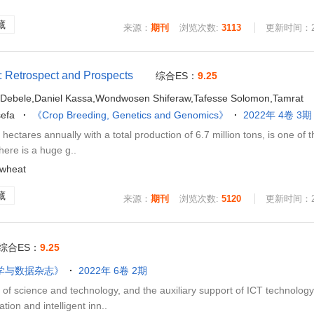
藏
来源：
期刊
浏览次数:
3113
更新时间：202
: Retrospect and Prospects
综合ES：
9.25
 Debele,Daniel Kassa,Wondwosen Shiferaw,Tafesse Solomon,Tamrat
efa
《Crop Breeding, Genetics and Genomics》
2022年 4卷 3期
ectares annually with a total production of 6.7 million tons, is one of 
here is a huge g..
 wheat
藏
来源：
期刊
浏览次数:
5120
更新时间：202
综合ES：
9.25
学与数据杂志》
2022年 6卷 2期
f science and technology, and the auxiliary support of ICT technology
tion and intelligent inn..