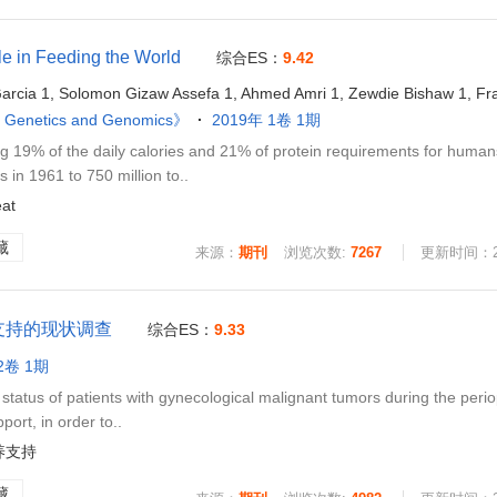
le in Feeding the World
综合ES：
9.42
arcia 1, Solomon Gizaw Assefa 1, Ahmed Amri 1, Zewdie Bishaw 1, Fra
, Genetics and Genomics》
2019年 1卷 1期
 19% of the daily calories and 21% of protein requirements for human
 in 1961 to 750 million to..
at
藏
来源：
期刊
浏览次数:
7267
更新时间：202
支持的现状调查
综合ES：
9.33
2卷 1期
tatus of patients with gynecological malignant tumors during the perio
port, in order to..
养支持
藏