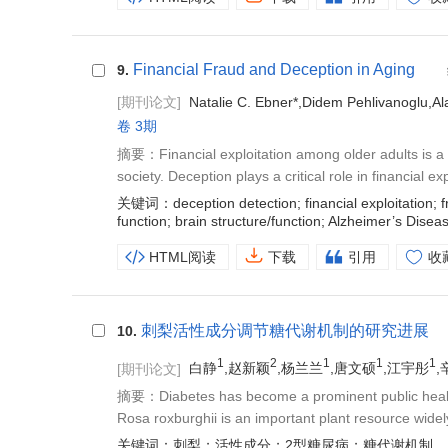
Financial Fraud and Deception in Aging
9.
[期刊论文]
Natalie C. Ebner*,Didem Pehlivanoglu,Al
卷 3期
摘要：Financial exploitation among older adults is a s
society. Deception plays a critical role in financial ex
关键词：deception detection; financial exploitation; fr
function; brain structure/function; Alzheimer’s Disea
HTML阅读
下载
引用
收
刺梨活性成分调节糖代谢机制的研究进展
10.
1
2
1
1
1
[期刊论文]
白静
,赵新颖
,杨兰兰
,唐文硕
,江宇彤
,
摘要：Diabetes has become a prominent public health p
Rosa roxburghii is an important plant resource widel
关键词：刺梨；活性成分；2型糖尿病；糖代谢机制