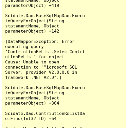
statementName, Object 
parameterObject) +419

Scidate.Dao.BaseSqlMapDao.Execu
teQueryForObject(String 
statementName, Object 
parameterObject) +142

[DataMapperException: Error 
executing query 
'ContriutionReList.SelectContri
utionReList' for object.  
Cause: Unable to open 
connection to "Microsoft SQL 
Server, provider V2.0.0.0 in 
framework .NET V2.0".]

Scidate.Dao.BaseSqlMapDao.Execu
teQueryForObject(String 
statementName, Object 
parameterObject) +304

Scidate.Dao.ContriutionReListDa
o.Find(Int32 ID) +64
