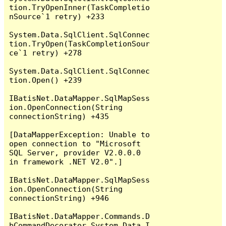
tion.TryOpenInner(TaskCompletio
nSource`1 retry) +233

System.Data.SqlClient.SqlConnec
tion.TryOpen(TaskCompletionSour
ce`1 retry) +278

System.Data.SqlClient.SqlConnec
tion.Open() +239

IBatisNet.DataMapper.SqlMapSess
ion.OpenConnection(String 
connectionString) +435

[DataMapperException: Unable to 
open connection to "Microsoft 
SQL Server, provider V2.0.0.0 
in framework .NET V2.0".]

IBatisNet.DataMapper.SqlMapSess
ion.OpenConnection(String 
connectionString) +946

IBatisNet.DataMapper.Commands.D
bCommandDecorator.System.Data.I