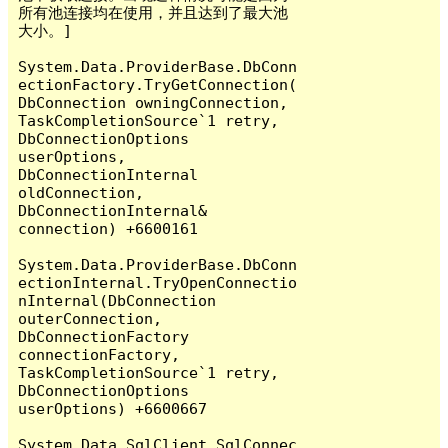
所有池连接均在使用，并且达到了最大池
大小。]

System.Data.ProviderBase.DbConn
ectionFactory.TryGetConnection(
DbConnection owningConnection, 
TaskCompletionSource`1 retry, 
DbConnectionOptions 
userOptions, 
DbConnectionInternal 
oldConnection, 
DbConnectionInternal& 
connection) +6600161

System.Data.ProviderBase.DbConn
ectionInternal.TryOpenConnectio
nInternal(DbConnection 
outerConnection, 
DbConnectionFactory 
connectionFactory, 
TaskCompletionSource`1 retry, 
DbConnectionOptions 
userOptions) +6600667

System.Data.SqlClient.SqlConnec