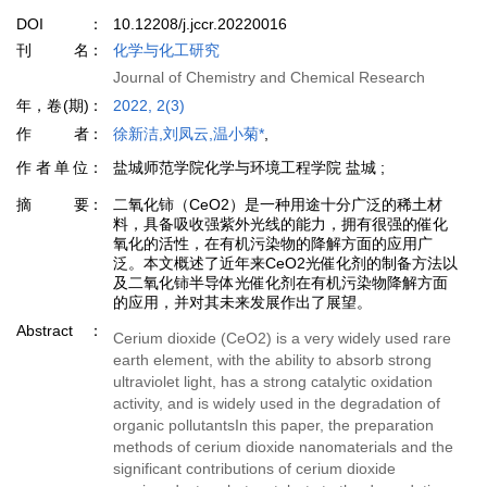
DOI
10.12208/j.jccr.20220016
刊名
化学与化工研究
Journal of Chemistry and Chemical Research
年，卷(期)
2022, 2(3)
作者
徐新洁,刘凤云,温小菊*
,
作者单位
盐城师范学院化学与环境工程学院 盐城 ;
摘要
二氧化铈（CeO2）是一种用途十分广泛的稀土材
料，具备吸收强紫外光线的能力，拥有很强的催化
氧化的活性，在有机污染物的降解方面的应用广
泛。本文概述了近年来CeO2光催化剂的制备方法以
及二氧化铈半导体光催化剂在有机污染物降解方面
的应用，并对其未来发展作出了展望。
Abstract
Cerium dioxide (CeO2) is a very widely used rare
earth element, with the ability to absorb strong
ultraviolet light, has a strong catalytic oxidation
activity, and is widely used in the degradation of
organic pollutantsIn this paper, the preparation
methods of cerium dioxide nanomaterials and the
significant contributions of cerium dioxide