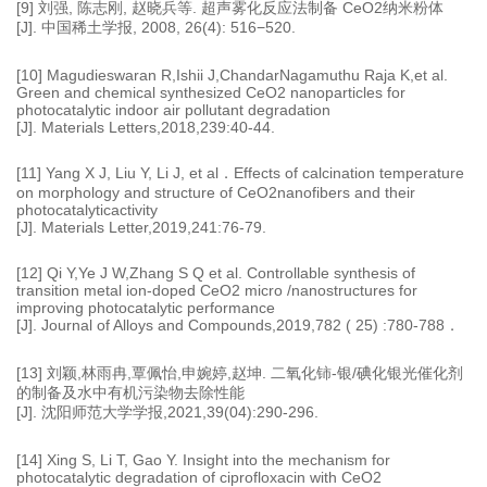
[9] 刘强, 陈志刚, 赵晓兵等. 超声雾化反应法制备 CeO2纳米粉体
[J]. 中国稀土学报, 2008, 26(4): 516−520.
[10] Magudieswaran R,Ishii J,ChandarNagamuthu Raja K,et al.
Green and chemical synthesized CeO2 nanoparticles for
photocatalytic indoor air pollutant degradation
[J]. Materials Letters,2018,239:40-44.
[11] Yang X J, Liu Y, Li J, et al．Effects of calcination temperature
on morphology and structure of CeO2nanofibers and their
photocatalyticactivity
[J]. Materials Letter,2019,241:76-79.
[12] Qi Y,Ye J W,Zhang S Q et al. Controllable synthesis of
transition metal ion-doped CeO2 micro /nanostructures for
improving photocatalytic performance
[J]. Journal of Alloys and Compounds,2019,782 ( 25) :780-788．
[13] 刘颖,林雨冉,覃佩怡,申婉婷,赵坤. 二氧化铈-银/碘化银光催化剂
的制备及水中有机污染物去除性能
[J]. 沈阳师范大学学报,2021,39(04):290-296.
[14] Xing S, Li T, Gao Y. Insight into the mechanism for
photocatalytic degradation of ciprofloxacin with CeO2