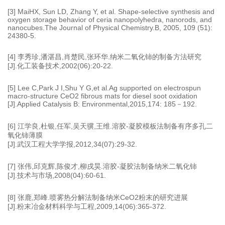
[3] MaiHX, Sun LD, Zhang Y, et al. Shape-selective synthesis and
oxygen storage behavior of ceria nanopolyhedra, nanorods, and
nanocubes.The Journal of Physical Chemistry.B, 2005, 109 (51):
24380-5.
[4] 李秀珍,潘湛昌,肖楚民,张环华.纳米二氧化铈的制备方法研究
[J].化工装备技术,2002(06):20-22.
[5] Lee C,Park J I,Shu Y G,et al.Ag supported on electrospun
macro-structure CeO2 fibrous mats for diesel soot oxidation
[J].Applied Catalysis B: Environmental,2015,174: 185－192.
[6] 江学良,杜银,任军,吴天骥,王维.溶胶-凝胶模板法制备有序多孔二
氧化铈薄膜
[J].武汉工程大学学报,2012,34(07):29-32.
[7] 张伟,邱克辉,陈俊才,柳戌昊.溶胶-凝胶法制备纳米二氧化铈
[J].技术与市场,2008(04):60-61.
[8] 张鹿,郑峰.喷雾热分解法制备纳米CeO2粉末的研究进展
[J].粉末冶金材料科学与工程,2009,14(06):365-372.