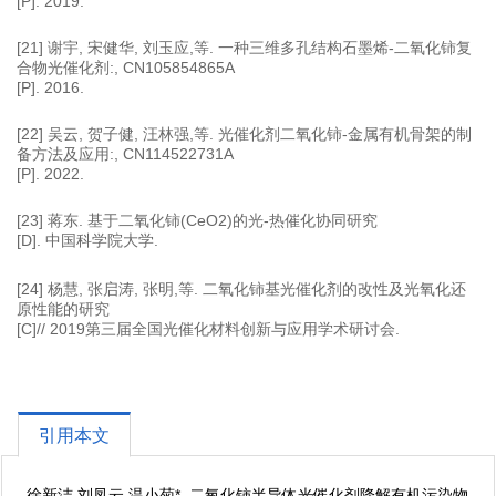
[P]. 2019.
[21] 谢宇, 宋健华, 刘玉应,等. 一种三维多孔结构石墨烯-二氧化铈复
合物光催化剂:, CN105854865A
[P]. 2016.
[22] 吴云, 贺子健, 汪林强,等. 光催化剂二氧化铈-金属有机骨架的制
备方法及应用:, CN114522731A
[P]. 2022.
[23] 蒋东. 基于二氧化铈(CeO2)的光-热催化协同研究
[D]. 中国科学院大学.
[24] 杨慧, 张启涛, 张明,等. 二氧化铈基光催化剂的改性及光氧化还
原性能的研究
[C]// 2019第三届全国光催化材料创新与应用学术研讨会.
引用本文
徐新洁,刘凤云,温小菊*. 二氧化铈半导体光催化剂降解有机污染物