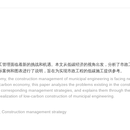
工管理面临着新的挑战和机遇。本文从低碳经济的视角出发，分析了市政
际案例和图表进行了说明，旨在为实现市政工程的低碳施工提供参考。
omy, the construction management of municipal engineering is facing 
-carbon economy, this paper analyzes the problems existing in the con
e corresponding management strategies, and explains them through the
realization of low-carbon construction of municipal engineering.
; Construction management strategy