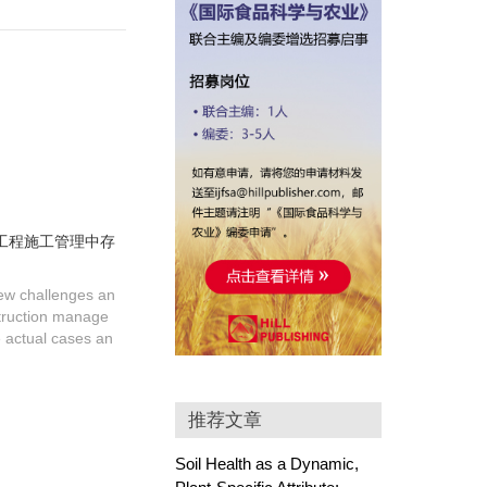
工程施工管理中存
new challenges an
struction manage
 actual cases an
推荐文章
Soil Health as a Dynamic,