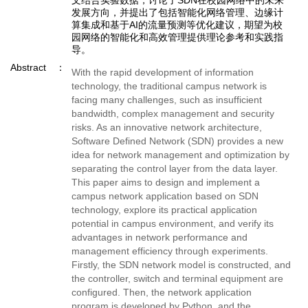
文结合实验数据，讨论了SDN在校园网络中的未来
发展方向，并提出了包括智能化网络管理、边缘计
算集成和基于AI的流量预测等优化建议，期望为校
园网络的智能化和高效管理提供理论参考和实践指
导。
Abstract
With the rapid development of information
technology, the traditional campus network is
facing many challenges, such as insufficient
bandwidth, complex management and security
risks. As an innovative network architecture,
Software Defined Network (SDN) provides a new
idea for network management and optimization by
separating the control layer from the data layer.
This paper aims to design and implement a
campus network application based on SDN
technology, explore its practical application
potential in campus environment, and verify its
advantages in network performance and
management efficiency through experiments.
Firstly, the SDN network model is constructed, and
the controller, switch and terminal equipment are
configured. Then, the network application
program is developed by Python, and the