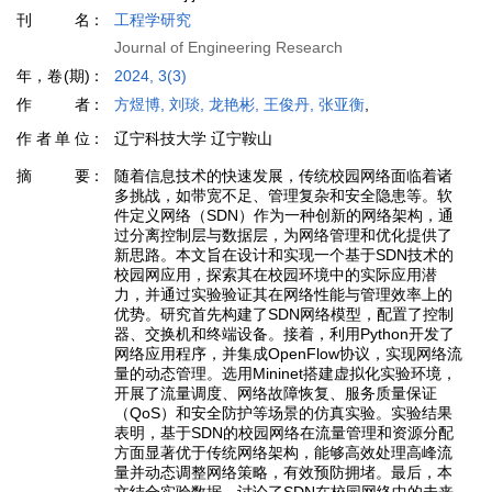
刊名
工程学研究
Journal of Engineering Research
年，卷(期)
2024, 3(3)
作者
方煜博, 刘琰, 龙艳彬, 王俊丹, 张亚衡
,
作者单位
辽宁科技大学 辽宁鞍山
摘要
随着信息技术的快速发展，传统校园网络面临着诸
多挑战，如带宽不足、管理复杂和安全隐患等。软
件定义网络（SDN）作为一种创新的网络架构，通
过分离控制层与数据层，为网络管理和优化提供了
新思路。本文旨在设计和实现一个基于SDN技术的
校园网应用，探索其在校园环境中的实际应用潜
力，并通过实验验证其在网络性能与管理效率上的
优势。研究首先构建了SDN网络模型，配置了控制
器、交换机和终端设备。接着，利用Python开发了
网络应用程序，并集成OpenFlow协议，实现网络流
量的动态管理。选用Mininet搭建虚拟化实验环境，
开展了流量调度、网络故障恢复、服务质量保证
（QoS）和安全防护等场景的仿真实验。实验结果
表明，基于SDN的校园网络在流量管理和资源分配
方面显著优于传统网络架构，能够高效处理高峰流
量并动态调整网络策略，有效预防拥堵。最后，本