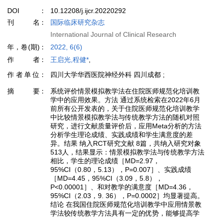
DOI
10.12208/j.ijcr.20220292
刊名
国际临床研究杂志
International Journal of Clinical Research
年，卷(期)
2022, 6(6)
作者
王启光,程健*
,
作者单位
四川大学华西医院神经外科 四川成都 ;
摘要
系统评价情景模拟教学法在住院医师规范化培训教
学中的应用效果。方法 通过系统检索在2022年6月
前所有公开发表的，关于住院医师规范化培训教学
中比较情景模拟教学法与传统教学方法的随机对照
研究，进行文献质量评价后，应用Meta分析的方法
分析学生理论成绩、实践成绩和学生满意度的差
异。结果 纳入RCT研究文献 8篇，共纳入研究对象
513人，结果显示：情景模拟教学法与传统教学方法
相比，学生的理论成绩［MD=2.97，
95%CI（0.80，5.13），P=0.007］、实践成绩
［MD=4.45，95%CI（3.09，5.8），
P<0.00001］、和对教学的满意度［MD=4.36，
95%CI（2.03，9. 36），P=0.0002］均显著提高。
结论 在我国住院医师规范化培训教学中应用情景教
学法较传统教学方法具有一定的优势，能够提高学