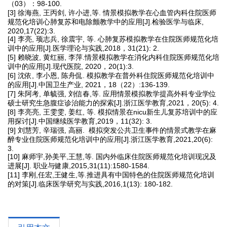
（03）：98-100.
[3] 徐海燕, 王丙剑, 许小进,等. 情景模拟教学在心血管内科住院医师
规范化培训心肺复苏和电除颤教学中的应用[J].检验医学与临床,
2020,17(22):3.
[4] 李亮, 顼志兵, 徐震宇, 等. 心肺复苏模拟教学在住院医师规范化培
训中的应用[J].医学理论与实践,2018，31(21): 2.
[5] 赖晓波, 黄红丽, 李萍.情景模拟教学在消化内科住院医师规范化培
训中的应用[J].现代医院, 2020，20(1):3.
[6] 沈依, 李小恩, 陈舟侃. 模拟教学在普外科住院医师规范化培训中
的应用[J].中国卫生产业, 2021，18（22）:136-139.
[7] 朱阿考, 单毓强, 刘信春,等. 应用情景模拟教学提高外科专业学位
硕士研究生急腹症诊治能力的探索[J].浙江医学教育,2021，20(5): 4.
[8] 李亮亮, 王雯雯, 姜红, 等. 模拟情景在nicu新生儿复苏培训中的应
用探讨[J].中国继续医学教育,2019，11(32): 3.
[9] 刘慧芳, 辛瑞强, 高丽. 模拟突发公共卫生事件的情景式教学在麻
醉专业住院医师规范化培训中的应用[J].浙江医学教育,2021,20(6):
3.
[10] 麻师宇,孙美平,王慧,等. 国内外临床住院医师规范化培训现况及
进展[J]. 职业与健康,2015,31(11):1580-1584.
[11] 李刚,任宏,王健生,等.推进具有中国特色的住院医师规范化培训
的对策[J].临床医学研究与实践,2016,1(13): 180-182.