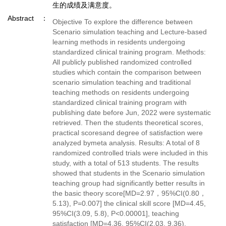
生的成绩及满意度。
Abstract
Objective To explore the difference between
Scenario simulation teaching and Lecture-based
learning methods in residents undergoing
standardized clinical training program. Methods:
All publicly published randomized controlled
studies which contain the comparison between
scenario simulation teaching and traditional
teaching methods on residents undergoing
standardized clinical training program with
publishing date before Jun, 2022 were systematic
retrieved. Then the students theoretical scores,
practical scoresand degree of satisfaction were
analyzed bymeta analysis. Results: A total of 8
randomized controlled trials were included in this
study, with a total of 513 students. The results
showed that students in the Scenario simulation
teaching group had significantly better results in
the basic theory score[MD=2.97，95%CI(0.80，
5.13), P=0.007] the clinical skill score [MD=4.45,
95%CI(3.09, 5.8), P<0.00001], teaching
satisfaction [MD=4.36, 95%CI(2.03, 9.36),