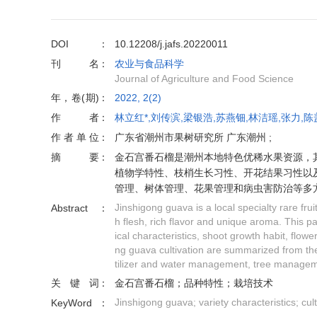
DOI
10.12208/j.jafs.20220011
刊名
农业与食品科学
Journal of Agriculture and Food Science
年，卷(期)
2022, 2(2)
作者
林立红*,刘传滨,梁银浩,苏燕钿,林洁瑶,张力,
作者单位
广东省潮州市果树研究所 广东潮州 ;
摘要
金石宫番石榴是潮州本地特色优稀水果资源，
植物学特性、枝梢生长习性、开花结果习性以
管理、树体管理、花果管理和病虫害防治等多
Jinshigong guava is a local specialty rare fru
Abstract
h flesh, rich flavor and unique aroma. This p
ical characteristics, shoot growth habit, flowe
ng guava cultivation are summarized from the 
tilizer and water management, tree manageme
关键词
金石宫番石榴；品种特性；栽培技术
Jinshigong guava; variety characteristics; cul
KeyWord