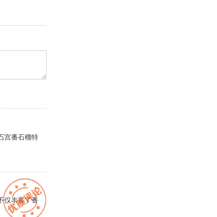
石宫番石榴特
不仅丰富了番