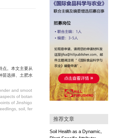
特点。本文主要从
种苗选择、土肥水
, tender and smoot
 aspects of botan
points of Jinshigo
dlings, soil, fer
推荐文章
Soil Health as a Dynamic,