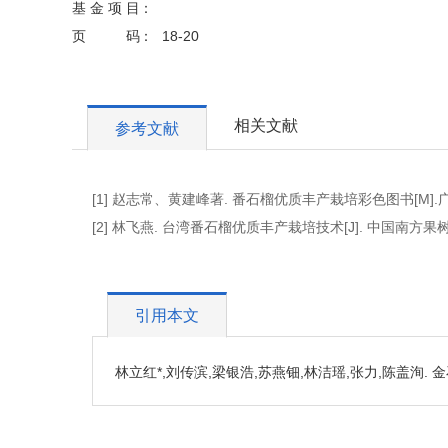
基金项目
页码
18-20
相关文献
参考文献
[1] 赵志常、黄建峰著. 番石榴优质丰产栽培彩色图书[M].
[2] 林飞燕. 台湾番石榴优质丰产栽培技术[J]. 中国南方果树, 200
引用本文
林立红*,刘传滨,梁银浩,苏燕钿,林洁瑶,张力,陈盖洵. 金石宫番