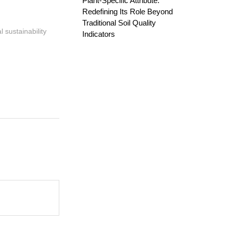
Plant-Specific Attribute:
Redefining Its Role Beyond
Traditional Soil Quality
l sustainability
Indicators