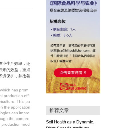
农业生产效率，还
带来的效益，重点
环境保护，并改善
, which has prom
l production effi
iculture. This pa
on the application
推荐文章
ologies can impro
rough the compre
Soil Health as a Dynamic,
ral production mod