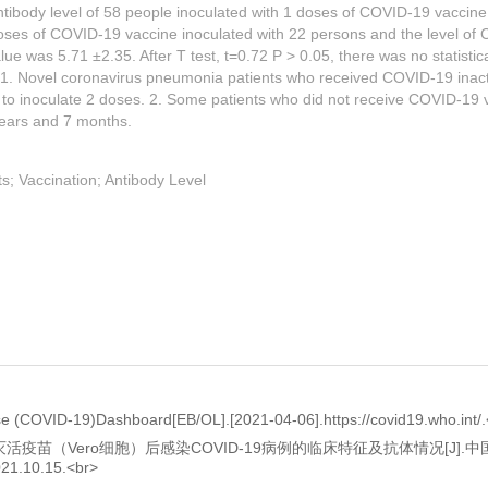
antibody level of 58 people inoculated with 1 doses of COVID-19 vaccin
doses of COVID-19 vaccine inoculated with 22 persons and the level o
e was 5.71 ±2.35. After T test, t=0.72 P > 0.05, there was no statistica
 1. Novel coronavirus pneumonia patients who received COVID-19 inact
 to inoculate 2 doses. 2. Some patients who did not receive COVID-19 
 years and 7 months.
; Vaccination; Antibody Level
e (COVID-19)Dashboard[EB/OL].[2021-04-06].https://covid19.who.int/
灭活疫苗（Vero细胞）后感染COVID-19病例的临床特征及抗体情况[J].中
021.10.15.<br>