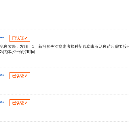
**
已认证✔
免疫效果，发现：1、新冠肺炎治愈患者接种新冠病毒灭活疫苗只需要接
gG抗体水平保持时间……
**
已认证✔
**
已认证✔