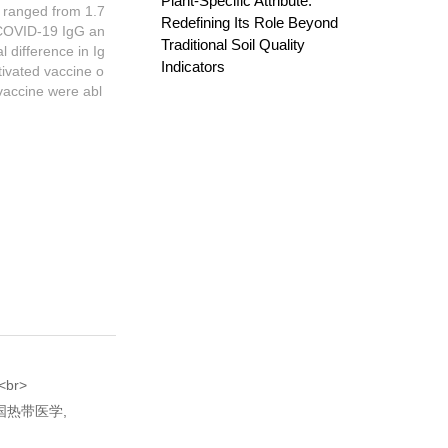
Plant-Specific Attribute:
e ranged from 1.7
Redefining Its Role Beyond
f COVID-19 IgG an
Traditional Soil Quality
l difference in Ig
Indicators
ivated vaccine o
vaccine were abl
.<br>
国热带医学,