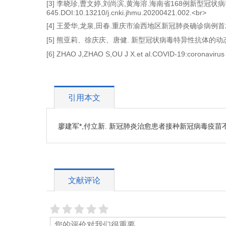
[3] 李晓珍,曹文婷,刘尚滨,黄海溶.海南省168例新型冠状病毒
645.DOI:10.13210/j.cnki.jhmu.20200421.002.<br>
[4] 王爱华,龙泉,田春.重庆市渝西地区新冠肺炎确诊病例首发症状及
[5] 熊亚莉、徐庆庆、唐健. 新型冠状病毒特异性抗体的动态变化和临
[6] ZHAO J,ZHAO S,OU J X.et al.COVID-19:coronavirus 
引用本文
廖建军*,付立新. 新冠肺炎治愈患者接种新冠病毒疫苗不同剂次抗体水
文献评论