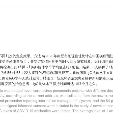
同剂次的免疫效果。方法 将2020年赤壁市按现住址统计在中国疾病预
接受关爱康复项目，并签订知情同意书的84人纳入研究对象。采取询问新
，将检测出的1剂和2剂IgG抗体水平平均值进行T检验。结果 58人接种了
为6.56±1.68；22人接种的2剂新冠病毒疫苗，新冠病毒IgG抗体水平在0.
P＞0.05，两者IgG水平无统计差异。结论 1、新冠肺炎治愈患者接种新冠病毒
病毒疫苗的治愈患者，IgG抗体水平保持时间可达1年7个月之久。
a was treated novel coronavirus pneumonia patients with different do
City, according to the current address, was collected from the new cro
and prevention reporting information management system, and the 84 
ct and signed informed consent were included in the study. A novel coro
 levels of COVID-19 antibodies were tested. The average level of 1 an