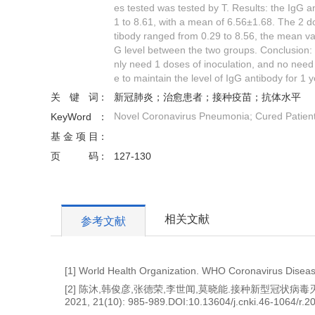
es tested was tested by T. Results: the IgG 
1 to 8.61, with a mean of 6.56±1.68. The 2 
tibody ranged from 0.29 to 8.56, the mean valu
G level between the two groups. Conclusion:
nly need 1 doses of inoculation, and no need
e to maintain the level of IgG antibody for 1
关键词
新冠肺炎；治愈患者；接种疫苗；抗体水平
Novel Coronavirus Pneumonia; Cured Patients
KeyWord
基金项目
页码
127-130
相关文献
参考文献
[1] World Health Organization. WHO Coronavirus Diseas
[2] 陈沐,韩俊彦,张德荣,李世闻,莫晓能.接种新型冠状病毒
2021, 21(10): 985-989.DOI:10.13604/j.cnki.46-1064/r.2