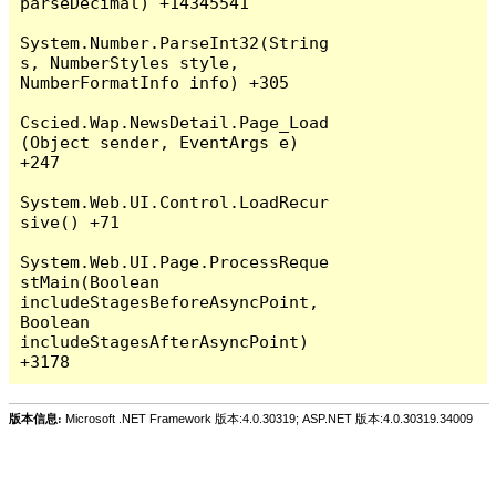
parseDecimal) +14345541

System.Number.ParseInt32(String 
s, NumberStyles style, 
NumberFormatInfo info) +305

Cscied.Wap.NewsDetail.Page_Load
(Object sender, EventArgs e) 
+247

System.Web.UI.Control.LoadRecur
sive() +71

System.Web.UI.Page.ProcessReque
stMain(Boolean 
includeStagesBeforeAsyncPoint, 
Boolean 
includeStagesAfterAsyncPoint) 
版本信息:
Microsoft .NET Framework 版本:4.0.30319; ASP.NET 版本:4.0.30319.34009