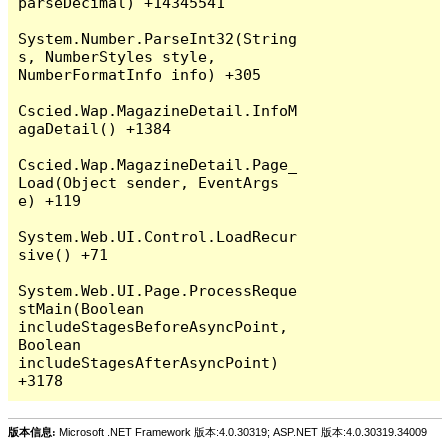
parseDecimal) +14345541

System.Number.ParseInt32(String 
s, NumberStyles style, 
NumberFormatInfo info) +305

Cscied.Wap.MagazineDetail.InfoM
agaDetail() +1384

Cscied.Wap.MagazineDetail.Page_
Load(Object sender, EventArgs 
e) +119

System.Web.UI.Control.LoadRecur
sive() +71

System.Web.UI.Page.ProcessReque
stMain(Boolean 
includeStagesBeforeAsyncPoint, 
Boolean 
includeStagesAfterAsyncPoint) 
版本信息:
Microsoft .NET Framework 版本:4.0.30319; ASP.NET 版本:4.0.30319.34009