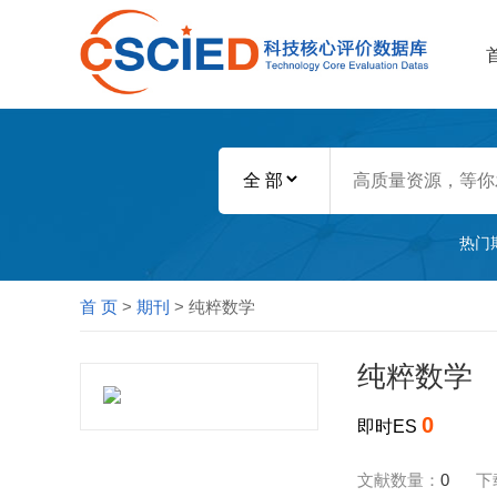
热门
首 页
>
期刊
> 纯粹数学
纯粹数学
0
即时ES
文献数量：
0
下