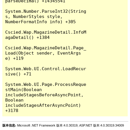
parseDecimal) +14345541

System.Number.ParseInt32(String 
s, NumberStyles style, 
NumberFormatInfo info) +305

Cscied.Wap.MagazineDetail.InfoM
agaDetail() +1384

Cscied.Wap.MagazineDetail.Page_
Load(Object sender, EventArgs 
e) +119

System.Web.UI.Control.LoadRecur
sive() +71

System.Web.UI.Page.ProcessReque
stMain(Boolean 
includeStagesBeforeAsyncPoint, 
Boolean 
includeStagesAfterAsyncPoint) 
版本信息:
Microsoft .NET Framework 版本:4.0.30319; ASP.NET 版本:4.0.30319.34009