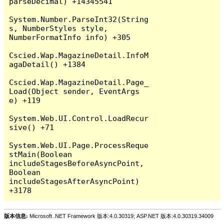
parseDecimal) +14345541

System.Number.ParseInt32(String 
s, NumberStyles style, 
NumberFormatInfo info) +305

Cscied.Wap.MagazineDetail.InfoM
agaDetail() +1384

Cscied.Wap.MagazineDetail.Page_
Load(Object sender, EventArgs 
e) +119

System.Web.UI.Control.LoadRecur
sive() +71

System.Web.UI.Page.ProcessReque
stMain(Boolean 
includeStagesBeforeAsyncPoint, 
Boolean 
includeStagesAfterAsyncPoint) 
版本信息:
Microsoft .NET Framework 版本:4.0.30319; ASP.NET 版本:4.0.30319.34009