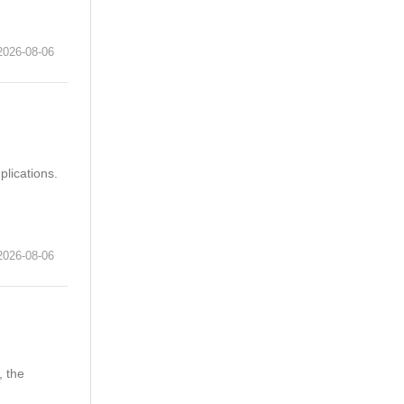
6-08-06
lications.
6-08-06
, the