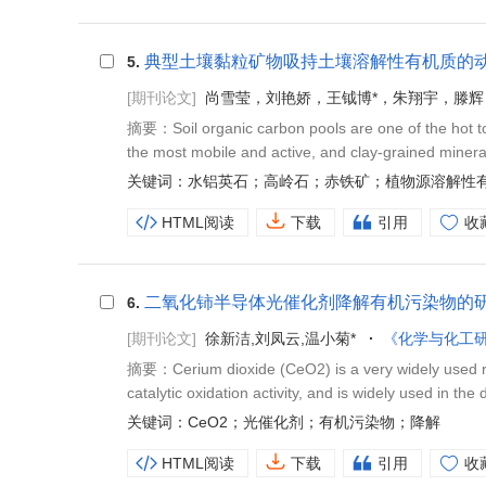
典型土壤黏粒矿物吸持土壤溶解性有机质的
5.
[期刊论文]
尚雪莹，刘艳娇，王钺博*，朱翔宇，滕辉
摘要：Soil organic carbon pools are one of the hot to
the most mobile and active, and clay-grained mineral
关键词：水铝英石；高岭石；赤铁矿；植物源溶解性
HTML阅读
下载
引用
收
二氧化铈半导体光催化剂降解有机污染物的
6.
[期刊论文]
徐新洁,刘凤云,温小菊*
《化学与化工
摘要：Cerium dioxide (CeO2) is a very widely used rare 
catalytic oxidation activity, and is widely used in the 
关键词：CeO2；光催化剂；有机污染物；降解
HTML阅读
下载
引用
收