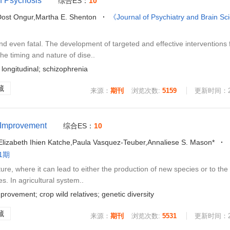
f Psychosis
综合ES：
10
Dost Ongur,Martha E. Shenton
《Journal of Psychiatry and Brain S
d even fatal. The development of targeted and effective interventions 
e timing and nature of dise..
longitudinal; schizophrenia
藏
来源：
期刊
浏览次数:
5159
更新时间：202
p Improvement
综合ES：
10
Elizabeth Ihien Katche,Paula Vasquez-Teuber,Annaliese S. Mason*
 1期
re, where it can lead to either the production of new species or to the
s. In agricultural system..
rovement; crop wild relatives; genetic diversity
藏
来源：
期刊
浏览次数:
5531
更新时间：202