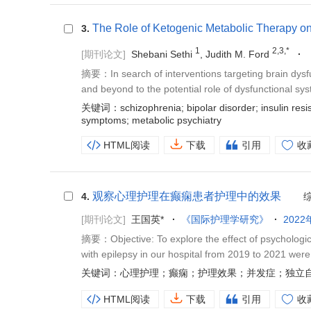
The Role of Ketogenic Metabolic Therapy on 
3.
1
2,3,*
[期刊论文]
Shebani Sethi
, Judith M. Ford
摘要：In search of interventions targeting brain dysfu
and beyond to the potential role of dysfunctional sy
关键词：schizophrenia; bipolar disorder; insulin resista
symptoms; metabolic psychiatry
HTML阅读
下载
引用
收
观察心理护理在癫痫患者护理中的效果
4.
[期刊论文]
王国英*
《国际护理学研究》
2022
摘要：Objective: To explore the effect of psychologica
with epilepsy in our hospital from 2019 to 2021 were 
关键词：心理护理；癫痫；护理效果；并发症；独立
HTML阅读
下载
引用
收