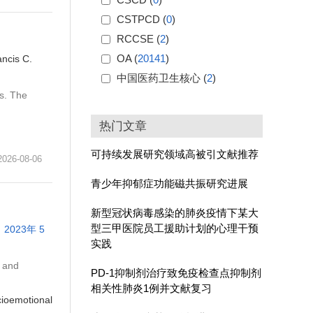
CSTPCD (
0
)
RCCSE (
2
)
OA (
20141
)
ncis C.
中国医药卫生核心 (
2
)
s. The
热门文章
可持续发展研究领域高被引文献推荐
6-08-06
青少年抑郁症功能磁共振研究进展
新型冠状病毒感染的肺炎疫情下某大
型三甲医院员工援助计划的心理干预
2023年 5
实践
s and
PD-1抑制剂治疗致免疫检查点抑制剂
相关性肺炎1例并文献复习
cioemotional