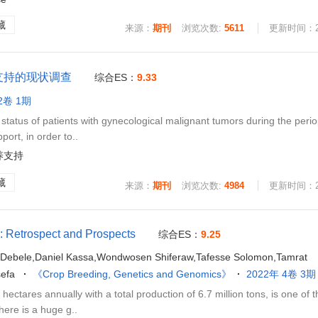
藏
来源：
期刊
浏览次数:
5611
更新时间：202
支持的现状调查
综合ES：
9.33
2卷 1期
tatus of patients with gynecological malignant tumors during the perio
port, in order to..
养支持
藏
来源：
期刊
浏览次数:
4984
更新时间：202
: Retrospect and Prospects
综合ES：
9.25
 Debele,Daniel Kassa,Wondwosen Shiferaw,Tafesse Solomon,Tamrat
efa
《Crop Breeding, Genetics and Genomics》
2022年 4卷 3期
ectares annually with a total production of 6.7 million tons, is one of 
here is a huge g..