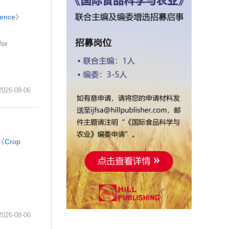
cience》
for
6-08-06
《Crop
6-08-06