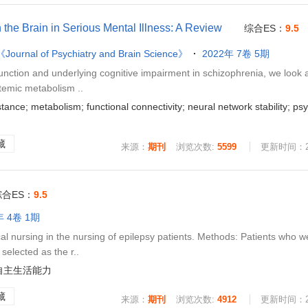
the Brain in Serious Mental Illness: A Review
综合ES：
9.5
《Journal of Psychiatry and Brain Science》
2022年 7卷 5期
nction and underlying cognitive impairment in schizophrenia, we look a
stemic metabolism ..
nce; metabolism; functional connectivity; neural network stability; psy
藏
来源：
期刊
浏览次数:
5599
更新时间：202
综合ES：
9.5
年 4卷 1期
l nursing in the nursing of epilepsy patients. Methods: Patients who w
selected as the r..
自主生活能力
藏
来源：
期刊
浏览次数:
4912
更新时间：202