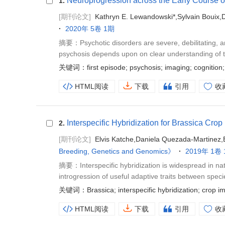
Neuroprogression across the Early Course o
1.
[期刊论文]
Kathryn E. Lewandowski*,Sylvain Bouix,
2020年 5卷 1期
摘要：Psychotic disorders are severe, debilitating, an
psychosis depends upon on clear understanding of th
关键词：first episode; psychosis; imaging; cognition; 
HTML阅读
下载
引用
收
Interspecific Hybridization for Brassica Cro
2.
[期刊论文]
Elvis Katche,Daniela Quezada-Martinez,
Breeding, Genetics and Genomics》
2019年 1卷
摘要：Interspecific hybridization is widespread in natu
introgression of useful adaptive traits between specie
关键词：Brassica; interspecific hybridization; crop imp
HTML阅读
下载
引用
收