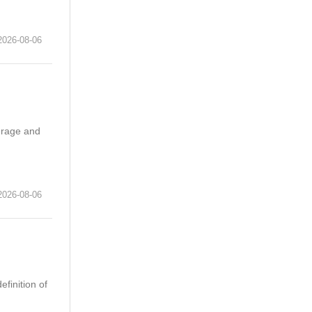
6-08-06
erage and
6-08-06
finition of