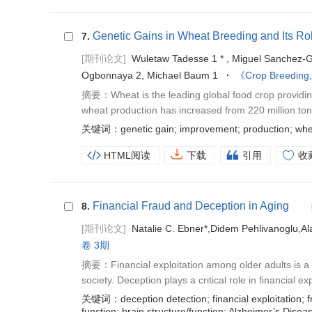
Genetic Gains in Wheat Breeding and Its Ro
7.
[期刊论文]
Wuletaw Tadesse 1 * , Miguel Sanchez-G
Ogbonnaya 2, Michael Baum 1
《Crop Breeding
摘要：Wheat is the leading global food crop providing
wheat production has increased from 220 million tons
关键词：genetic gain; improvement; production; whe
HTML阅读
下载
引用
收
Financial Fraud and Deception in Aging
8.
[期刊论文]
Natalie C. Ebner*,Didem Pehlivanoglu,Al
卷 3期
摘要：Financial exploitation among older adults is a s
society. Deception plays a critical role in financial ex
关键词：deception detection; financial exploitation; fr
function; brain structure/function; Alzheimer’s Disea