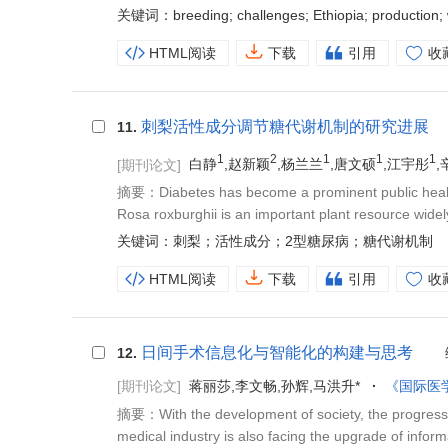
关键词：breeding; challenges; Ethiopia; production;
HTML阅读
下载
引用
收
刺梨活性成分调节糖代谢机制的研究进展
11.
1
2
1
1
1
[期刊论文]
白静
,赵新颖
,杨兰兰
,唐文硕
,江宇彤
,
摘要：Diabetes has become a prominent public health p
Rosa roxburghii is an important plant resource widel
关键词：刺梨；活性成分；2型糖尿病；糖代谢机制
HTML阅读
下载
引用
收
日间手术信息化与智能化的构建与思考
12.
[期刊论文]
蒋丽莎,李文畅,孙辉,马洪升*
《国际医
摘要：With the development of society, the progress o
medical industry is also facing the upgrade of informa