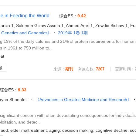
le in Feeding the World
综合ES：
9.42
arcia 1, Solomon Gizaw Assefa 1, Ahmed Amri 1, Zewdie Bishaw 1, Fra
, Genetics and Genomics》
2019年 1卷 1期
 19% of the daily calories and 21% of protein requirements for human
 in 1961 to 750 million to..
at
藏
来源：
期刊
浏览次数:
7267
更新时间：202
综合ES：
9.33
ayna Shoenfelt
《Advances in Geriatric Medicine and Research》
ignificant concern with often devastating consequences for individual
ploitation, and detec..
aud; elder maltreatment; aging; decision making; cognitive decline; so
se