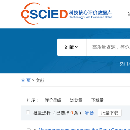
热门
首 页
> 文献
排序：
评价星级
浏览量
下载量
批量选择（ 已选择
0
条 )
清 除
批量下载