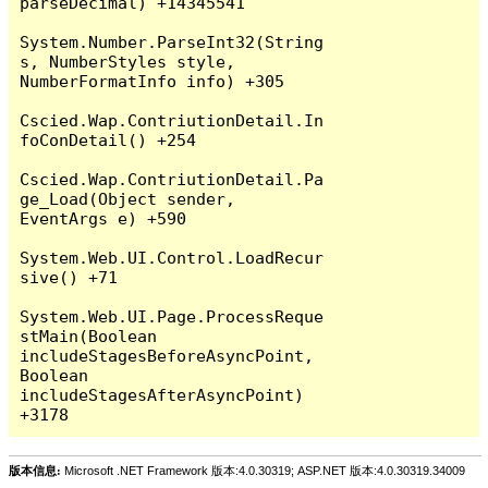
parseDecimal) +14345541

System.Number.ParseInt32(String 
s, NumberStyles style, 
NumberFormatInfo info) +305

Cscied.Wap.ContriutionDetail.In
foConDetail() +254

Cscied.Wap.ContriutionDetail.Pa
ge_Load(Object sender, 
EventArgs e) +590

System.Web.UI.Control.LoadRecur
sive() +71

System.Web.UI.Page.ProcessReque
stMain(Boolean 
includeStagesBeforeAsyncPoint, 
Boolean 
includeStagesAfterAsyncPoint) 
版本信息:
Microsoft .NET Framework 版本:4.0.30319; ASP.NET 版本:4.0.30319.34009