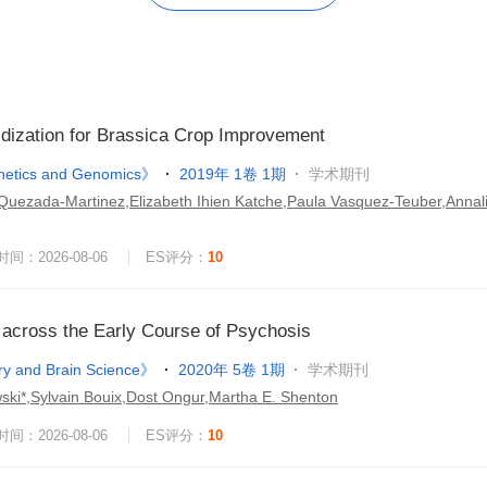
ridization for Brassica Crop Improvement
netics and Genomics》
2019年 1卷 1期
学术期刊
 Quezada-Martinez,Elizabeth Ihien Katche,Paula Vasquez-Teuber,Annal
间：2026-08-06
ES评分：
10
across the Early Course of Psychosis
try and Brain Science》
2020年 5卷 1期
学术期刊
ki*,Sylvain Bouix,Dost Ongur,Martha E. Shenton
间：2026-08-06
ES评分：
10