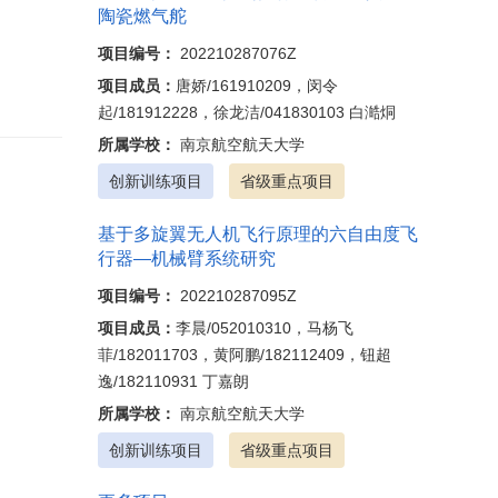
陶瓷燃气舵
项目编号：
202210287076Z
项目成员：
唐娇/161910209，闵令
起/181912228，徐龙洁/041830103 白澔烔
所属学校：
南京航空航天大学
创新训练项目
省级重点项目
基于多旋翼无人机飞行原理的六自由度飞
行器—机械臂系统研究
项目编号：
202210287095Z
项目成员：
李晨/052010310，马杨飞
菲/182011703，黄阿鹏/182112409，钮超
逸/182110931 丁嘉朗
所属学校：
南京航空航天大学
创新训练项目
省级重点项目