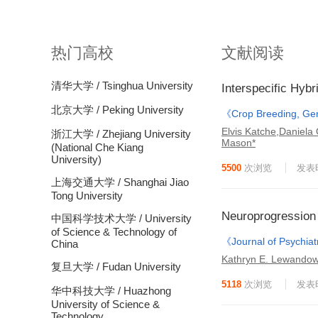
热门高校
文献阅读
清华大学 / Tsinghua University
Interspecific Hyb
北京大学 / Peking University
《Crop Breeding, Ge
Elvis Katche,Daniela
浙江大学 / Zhejiang University
Mason*
(National Che Kiang
University)
5500
次浏览
发表时
上海交通大学 / Shanghai Jiao
Tong University
Neuroprogression 
中国科学技术大学 / University
of Science & Technology of
《Journal of Psychia
China
Kathryn E. Lewandows
复旦大学 / Fudan University
5118
次浏览
发表时
华中科技大学 / Huazhong
University of Science &
Technology